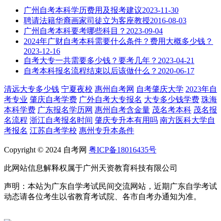
广州自考本科学历费用及报考建议
2023-11-30
聘请法籍华裔画家司徒立为客座教授
2016-08-03
广州自考本科要考哪些科目？
2023-09-04
2024年广财自考本科需要什么条件？费用大概多少钱？
2023-12-16
自考大专一共需要多少钱？要考几年？
2023-04-21
自考本科报名流程结束以后该做什么？
2020-06-17
清远大专多少钱
宁夏夜校
惠州自考网
自考肇庆大学
2023年自
考专业
肇庆自考学费
广外自考大专报名
大专多少钱学费
珠海
本科学费
广东报名学历网
惠州自考含金量
茂名考本科
茂名报
名流程
浙江自考报名时间
肇庆专升本有用吗
南方医科大学自
考报名
江苏自考学校
惠州专升本条件
Copyright © 2024 自考网
粤ICP备18016435号
此网站信息解释权属于广州天资教育科技有限公司
声明：本站为广东自学考试民间交流网站，近期广东自学考试
动态请各位考生以省教育考试院、各市自考办通知为准。