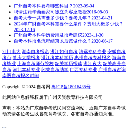
广州自考本科要考哪些科目？
2023-09-04
聘请法籍华裔画家司徒立为客座教授
2016-08-03
自考大专一共需要多少钱？要考几年？
2023-04-21
2024年广财自考本科需要什么条件？费用大概多少钱？
2023-12-16
广州自考本科学历费用及报考建议
2023-11-30
自考本科报名流程结束以后该做什么？
2020-06-17
江门电大
湖南自考报名
湛江如何自考
清远专科专业
安徽自考
考点
肇庆大学报考
湛江考本科学历
惠州自考专科报名
海南自
考毕业
上海自考师范院校
韶关学历报读
湛江夜大
韶关高升专
自考
河北本科专业
韶关自考助学
广西专科专业
广州自考咨询
南医自考报名时间
Copyright © 2024 自考网
粤ICP备18016435号
此网站信息解释权属于广州天资教育科技有限公司
声明：本站为广东自学考试民间交流网站，近期广东自学考试
动态请各位考生以省教育考试院、各市自考办通知为准。