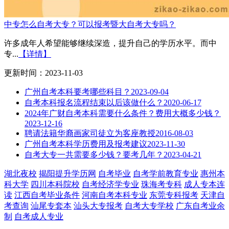
中专怎么自考大专？可以报考暨大自考大专吗？
许多成年人希望能够继续深造，提升自己的学历水平。而中
专...
【详情】
更新时间：2023-11-03
广州自考本科要考哪些科目？
2023-09-04
自考本科报名流程结束以后该做什么？
2020-06-17
2024年广财自考本科需要什么条件？费用大概多少钱？
2023-12-16
聘请法籍华裔画家司徒立为客座教授
2016-08-03
广州自考本科学历费用及报考建议
2023-11-30
自考大专一共需要多少钱？要考几年？
2023-04-21
湖北夜校
揭阳提升学历网
自考毕业
自考学前教育专业
惠州本
科大学
四川本科院校
自考经济学专业
珠海考专科
成人专本连
读
江西自考毕业条件
河南自考本科专业
东莞专科报考
天津自
考查询
汕尾专套本
汕头大专报考
自考大专学校
广东自考业余
制
自考成人专业