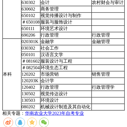
630302
会计
农村财会与审计
630602
商务管理
650102
视觉传播设计与制作
＃650108
服装与服饰设计
650111
环境艺术设计
690206
行政管理
行政管理
020301K
金融学
金融管理
030302
社会工作
050101
汉语言文学
＃081602
服装设计与工程
＃082504
环境生态工程
本科
120202
市场营销
销售管理
120203K
会计学
120402
行政管理
行政管理学
130502
视觉传达设计
130503
环境设计
080202
机械设计制造及其自动化
相关专题：
华南农业大学
2023年自考专业