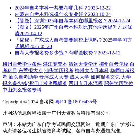
2024年自考本科一共要考哪几科？
2023-12-22
内蒙古自考本科选择什么专业好？
2023-10-24
【答疑】深圳2025年自考本科在哪里报名？
2024-12-24
【图文】2025年广州自考本科对比其他学历提升方式优
势
2025-04-12
「揭秘」广东成人自考需要到校上课吗？2025年学习方
式解析
2025-05-20
自考大专报名费多少钱？有哪些收费？
2023-12-12
梅州自考毕业条件
湛江专套本
清远大专学历
梅州自考院校
自
考科目
东莞报大专
汕头学历报考
梅州大专升本科
华师自考报
考
汕头自考助学
云浮成人大专
成人大学
如何报名文凭
大学
报名多少钱
湛江自考收费标准
四川专升本流程
韶关学历学位
中山怎么报名专科
Copyright © 2024 自考网
粤ICP备18016435号
此网站信息解释权属于广州天资教育科技有限公司
声明：本站为广东自学考试民间交流网站，近期广东自学考试
动态请各位考生以省教育考试院、各市自考办通知为准。