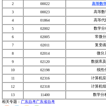
2
00022
高等数
高等数学
3
00023
高等代数
4
01864
数学分析
5
02002
常微分
6
02005
复变函
7
02011
微分
8
02014
数据库及
9
02120
线性
10
02198
计算机应
11
02316
计算机组
12
02318
数学分
13
11400
相关专题：
广东自考
广东省自考