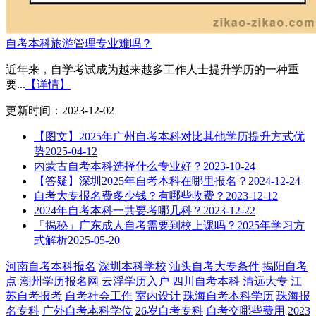
自考本科旅游管理专业难吗？
近年来，自学考试成为越来越多工作人士提升学历的一种重
要...
【详情】
更新时间：2023-12-02
【图文】2025年广州自考本科对比其他学历提升方式优
势
2025-04-12
内蒙古自考本科选择什么专业好？
2023-10-24
【答疑】深圳2025年自考本科在哪里报名？
2024-12-24
自考大专报名费多少钱？有哪些收费？
2023-12-12
2024年自考本科一共要考哪几科？
2023-12-22
「揭秘」广东成人自考需要到校上课吗？2025年学习方
式解析
2025-05-20
河南自考本科报名
深圳本科学校
汕头自考大专条件
揭阳自考
点
潮州学历报名网
云浮学历入户
四川自考本科
清远大专
江
苏自考报考
自考社会工作
室内设计
珠海自考本科学历
珠海报
名专科
广外自考本科学位
26岁自考专科
自考交哪些费用
2023