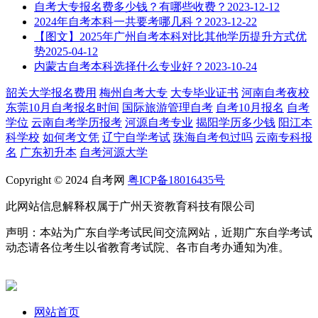
自考大专报名费多少钱？有哪些收费？
2023-12-12
2024年自考本科一共要考哪几科？
2023-12-22
【图文】2025年广州自考本科对比其他学历提升方式优
势
2025-04-12
内蒙古自考本科选择什么专业好？
2023-10-24
韶关大学报名费用
梅州自考大专
大专毕业证书
河南自考夜校
东莞10月自考报名时间
国际旅游管理自考
自考10月报名
自考
学位
云南自考学历报考
河源自考专业
揭阳学历多少钱
阳江本
科学校
如何考文凭
辽宁自学考试
珠海自考包过吗
云南专科报
名
广东初升本
自考河源大学
Copyright © 2024 自考网
粤ICP备18016435号
此网站信息解释权属于广州天资教育科技有限公司
声明：本站为广东自学考试民间交流网站，近期广东自学考试
动态请各位考生以省教育考试院、各市自考办通知为准。
网站首页