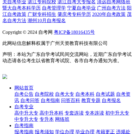
关自考毕业
湛江专科院校
湛江自考大专报名
清远自考网络班
暨大自考本科学历
自考管理学
宁夏自考毕业
广州自考方法
阳
江自考政策
广财专科招生
肇庆考专科学历
2020年自考政策
茂
名自考方法
潮州10月自考报名
Copyright © 2024 自考网
粤ICP备18016435号
此网站信息解释权属于广州天资教育科技有限公司
声明：本站为广东自学考试民间交流网站，近期广东自学考试
动态请各位考生以省教育考试院、各市自考办通知为准。
网站首页
自考公告
自考院校
自考大专
自考本科
自考试题
自考资
讯
自考问答
自考指南
问答百科
教育专题
自考报名
自考专业
高中升大专
高中升本科
专套连读
专本连读
初中升大专
中专升大专
专升本
网络班
自考指南
报考指南
报考须知
学位办理
毕业办理
考籍更正
违规处