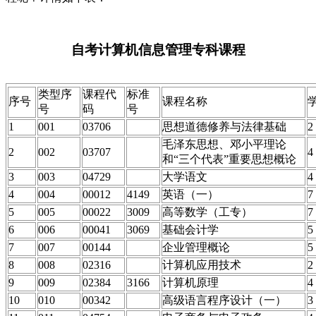
自考计算机信息管理专科课程
类型序
课程代
标准
序号
课程名称
号
码
号
1
001
03706
思想道德修养与法律基础
2
毛泽东思想、邓小平理论
2
002
03707
4
和“三个代表”重要思想概论
3
003
04729
大学语文
4
4
004
00012
4149
英语（一）
7
5
005
00022
3009
高等数学（工专）
7
6
006
00041
3069
基础会计学
5
7
007
00144
企业管理概论
5
8
008
02316
计算机应用技术
2
9
009
02384
3166
计算机原理
4
10
010
00342
高级语言程序设计（一）
3