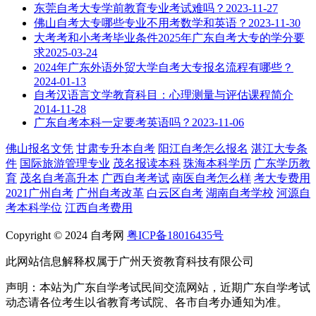
东莞自考大专学前教育专业考试难吗？
2023-11-27
佛山自考大专哪些专业不用考数学和英语？
2023-11-30
大考考和小考考毕业条件2025年广东自考大专的学分要
求
2025-03-24
2024年广东外语外贸大学自考大专报名流程有哪些？
2024-01-13
自考汉语言文学教育科目：心理测量与评估课程简介
2014-11-28
广东自考本科一定要考英语吗？
2023-11-06
佛山报名文凭
甘肃专升本自考
阳江自考怎么报名
湛江大专条
件
国际旅游管理专业
茂名报读本科
珠海本科学历
广东学历教
育
茂名自考高升本
广西自考考试
南医自考怎么样
考大专费用
2021广州自考
广州自考改革
白云区自考
湖南自考学校
河源自
考本科学位
江西自考费用
Copyright © 2024 自考网
粤ICP备18016435号
此网站信息解释权属于广州天资教育科技有限公司
声明：本站为广东自学考试民间交流网站，近期广东自学考试
动态请各位考生以省教育考试院、各市自考办通知为准。