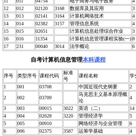
11
011
04754
电子商务与电子政务
4
12
012
02120
3168
数据库及其应用
3
13
013
02141
3164
计算机网络技术
4
14
014
02382
3157
管理信息系统
4
15
015
02651
计算机信息处理综合作业
3
16
016
11354
计算机信息管理课程实验(一)
8
17
231
00040
3014
法学概论
6
自考计算机信息管理
本科课程
标准
序号
类型序号
课程代码
课程名称
学
号
1
001
03708
中国近现代史纲要
2
马克思主义基本原理概
2
002
03709
4
论
3
003
00015
3022
英语（二）
14
4
004
02628
3220
管理经济学
5
5
005
00910
网络经济与企业管理
6
6
006
02375
3587
运筹学基础
4