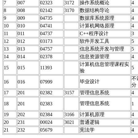
7
007
02323
3172
操作系统概论
4
8
008
02142
3170
数据结构导论
4
9
009
04735
数据库系统原理
4
10
010
04741
计算机网络原理
4
11
011
04737
C++程序设计
3
12
012
03173
软件开发工具
5
13
013
04757
信息系统开发与管理
5
14
014
02378
信息资源管理
4
计算机信息管理课程实
15
015
11393
5
验
不
毕业设计
16
016
07999
分
17
201
02382
3157
管理信息系统
4
管理信息系统
18
201
02383
1
19
202
02384
3166
计算机原理
4
20
231
00024
3021
普通逻辑
4
21
232
05679
宪法学
4