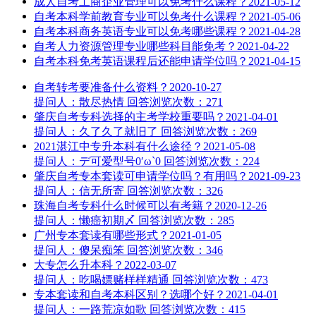
成人自考工商企业管理可以免考什么课程？
2021-05-12
自考本科学前教育专业可以免考什么课程？
2021-05-06
自考本科商务英语专业可以免考哪些课程？
2021-04-28
自考人力资源管理专业哪些科目能免考？
2021-04-22
自考本科免考英语课程后还能申请学位吗？
2021-04-15
自考转考要准备什么资料？
2020-10-27
提问人：散尽热情
回答
浏览次数：271
肇庆自考专科选择的主考学校重要吗？
2021-04-01
提问人：久了久了就旧了
回答
浏览次数：269
2021湛江中专升本科有什么途径？
2021-05-08
提问人：デ可爱型号0′ω`0
回答
浏览次数：224
肇庆自考专本套读可申请学位吗？有用吗？
2021-09-23
提问人：信无所寄
回答
浏览次数：326
珠海自考专科什么时候可以有考籍？
2020-12-26
提问人：懒癌初期〆
回答
浏览次数：285
广州专本套读有哪些形式？
2021-01-05
提问人：傻呆痴笨
回答
浏览次数：346
大专怎么升本科？
2022-03-07
提问人：吃喝嫖赌样样精通
回答
浏览次数：473
专本套读和自考本科区别？选哪个好？
2021-04-01
提问人：一路荒凉如歌
回答
浏览次数：415