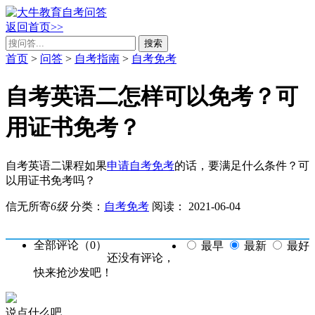
返回首页>>
搜索
首页
>
问答
>
自考指南
>
自考免考
自考英语二怎样可以免考？可
用证书免考？
自考英语二课程如果
申请自考免考
的话，要满足什么条件？可
以用证书免考吗？
信无所寄
6级
分类：
自考免考
阅读：
2021-06-04
全部评论（
0
）
最早
最新
最好
还没有评论，
快来抢沙发吧！
说点什么吧