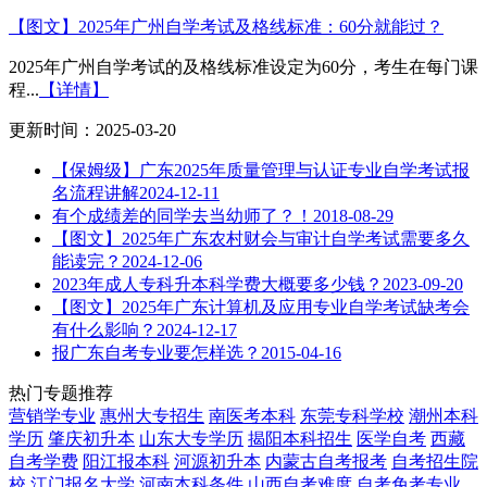
【图文】2025年广州自学考试及格线标准：60分就能过？
2025年广州自学考试的及格线标准设定为60分，考生在每门课
程...
【详情】
更新时间：2025-03-20
【保姆级】广东2025年质量管理与认证专业自学考试报
名流程讲解
2024-12-11
有个成绩差的同学去当幼师了？！
2018-08-29
【图文】2025年广东农村财会与审计自学考试需要多久
能读完？
2024-12-06
2023年成人专科升本科学费大概要多少钱？
2023-09-20
【图文】2025年广东计算机及应用专业自学考试缺考会
有什么影响？
2024-12-17
报广东自考专业要怎样选？
2015-04-16
热门专题推荐
营销学专业
惠州大专招生
南医考本科
东莞专科学校
潮州本科
学历
肇庆初升本
山东大专学历
揭阳本科招生
医学自考
西藏
自考学费
阳江报本科
河源初升本
内蒙古自考报考
自考招生院
校
江门报名大学
河南本科条件
山西自考难度
自考免考专业