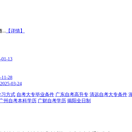
..
【详情】
-01-13
-11-28
2025-03-24
学习方式
自考大专毕业条件
广东自考高升专
清远自考大专条件
广州自考本科学历
广财自考学历
揭阳全日制