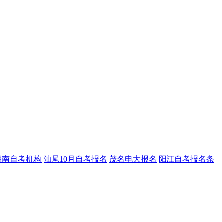
湖南自考机构
汕尾10月自考报名
茂名电大报名
阳江自考报名条