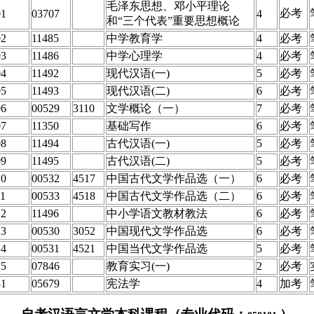
毛泽东思想、邓小平理论
必考
01
03707
4
和“三个代表”重要思想概论
02
11485
中学教育学
4
必考
03
11486
中学心理学
4
必考
04
11492
现代汉语(一)
5
必考
05
11493
现代汉语(二)
6
必考
06
00529
3110
文学概论（一）
7
必考
07
11350
基础写作
6
必考
08
11494
古代汉语(一)
5
必考
09
11495
古代汉语(二)
5
必考
10
00532
4517
中国古代文学作品选（一）
6
必考
11
00533
4518
中国古代文学作品选（二）
6
必考
12
11496
中小学语文教材教法
6
必考
13
00530
3052
中国现代文学作品选
6
必考
14
00531
4521
中国当代文学作品选
5
必考
15
07846
教育实习(一)
2
必考
31
05679
宪法学
4
加考