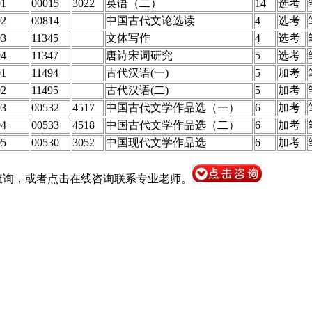
01
00015
3022
英语（二）
14
选考
02
00814
中国古代文论选读
4
选考
03
11345
文体写作
4
选考
04
11347
唐诗宋词研究
5
选考
01
11494
古代汉语(一)
5
加考
02
11495
古代汉语(二)
5
加考
03
00532
4517
中国古代文学作品选（一）
6
加考
04
00533
4518
中国古代文学作品选（二）
6
加考
05
00530
3052
中国现代文学作品选
6
加考
查询，或者点击在线咨询联系专业老师。