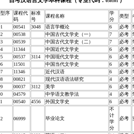
自考汉语言文学本科课程（专业代码：
）
050101
类型序
课程代
标准
学
课程名称
类型
号
码
号
分
01
00541
3048
语言学概论
6
必考
02
00538
中国古代文学史（一）
7
必考
03
00539
中国古代文学史（二）
7
必考
04
11344
中国近代文学史
6
必考
05
00537
3114
中国现代文学史
6
必考
06
11501
中国当代文学史
6
必考
07
11346
近代汉语
6
必考
08
00821
现代汉语语法研究
4
必考
09
00037
3112
美学
6
必考
10
04579
中学语文教学法
4
必考
11
00540
4556
外国文学史
6
必考
不
计
毕业论文
必考
12
06999
学
分