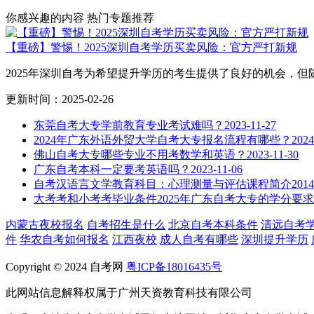
你感兴趣的内容
热门专题推荐
【重磅】警惕！2025深圳自考学历买卖风险：官方严打新规
2025年深圳自考为希望提升学历的考生提供了良好的机会，但随.
更新时间：2025-02-26
东莞自考大专学前教育专业考试难吗？
2023-11-27
2024年广东外语外贸大学自考大专报名流程有哪些？
2024
佛山自考大专哪些专业不用考数学和英语？
2023-11-30
广东自考本科一定要考英语吗？
2023-11-06
自考汉语言文学教育科目：心理测量与评估课程简介
2014
大考考和小考考毕业条件2025年广东自考大专的学分要求
内蒙古夜校报名
自考招生是什么
北京自考本科条件
清远自考
件
华农自考如何报名
江西夜校
成人自考有哪些
深圳提升学历
Copyright © 2024 自考网
粤ICP备18016435号
此网站信息解释权属于广州天资教育科技有限公司