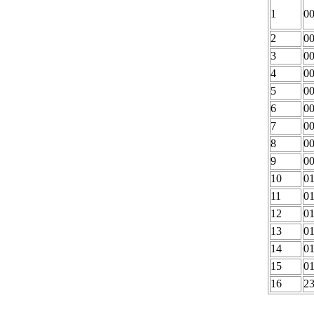
1
0
2
0
3
0
4
0
5
0
6
0
7
0
8
0
9
0
10
0
11
0
12
0
13
0
14
0
15
0
16
2