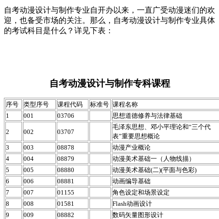
自考动漫设计与制作专业自开办以来，一直广受动漫迷们的欢
迎，也备受市场的关注。那么，自考动漫设计与制作专业具体
的考试科目是什么？详见下表：
自考动漫设计与制作专科课程
序号
类型序号
课程代码
标准号
课程名称
1
001
03706
思想道德修养与法律基础
毛泽东思想、邓小平理论和“三个代
2
002
03707
表”重要思想概论
3
003
08878
动漫产业概论
4
004
08879
动漫美术基础一（人物线描）
5
005
08880
动漫美术基础(二)(平面与色彩)
6
006
08881
动画编导基础
7
007
01155
角色设定和场景设定
8
008
01581
Flash动画设计
9
009
08882
数码矢量图形设计