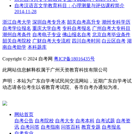
自考汉语言文学教育科目：心理测量与评估课程简介
2014-11-28
浙江自考大学
深圳自考专升本
韶关自考高升专
潮州专科学历
自考学位报名
重庆大学自考
专科自考报名
广州自考大专科目
潮州自考条件
自考电子专业
佛山报名自考
北京自考毕业条件
韶关自考院校
广财自考大专流程
四川自考时间
白云区自考
湖
南自考助学
本科题库
Copyright © 2024 自考网
粤ICP备18016435号
此网站信息解释权属于广州天资教育科技有限公司
声明：本站为广东自学考试民间交流网站，近期广东自学考试
动态请各位考生以省教育考试院、各市自考办通知为准。
网站首页
自考公告
自考院校
自考大专
自考本科
自考试题
自考资
讯
自考问答
自考指南
问答百科
教育专题
自考报名
自考专业