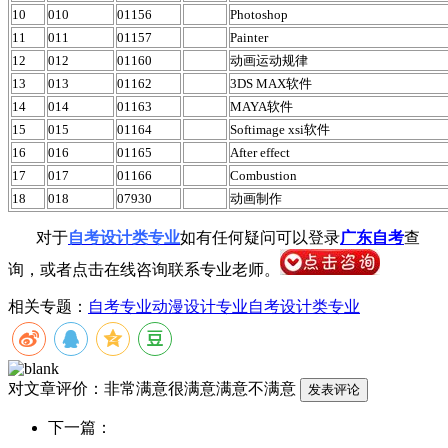
10
010
01156
Photoshop
11
011
01157
Painter
12
012
01160
动画运动规律
13
013
01162
3DS MAX软件
14
014
01163
MAYA软件
15
015
01164
Softimage xsi软件
16
016
01165
After effect
17
017
01166
Combustion
18
018
07930
动画制作
对于
自考设计类专业
如有任何疑问可以登录
广东自考
查
询，或者点击在线咨询联系专业老师。
相关专题：
自考专业
动漫设计专业
自考设计类专业
对文章评价：
非常满意
很满意
满意
不满意
下一篇：