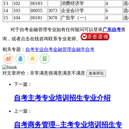
13
102
00183
消费经济学
4
选
14
103
00055
3073
企业会计学
6
选
15
104
00181
3078
广告学（一）
4
选
对于自考金融管理专业如有任何疑问可以登录
广东自考
查
询，或者点击在线咨询联系专业老师。
相关专题：
自考专业
自考金融管理
金融学自考
对文章评价：
非常满意
很满意
满意
不满意
下一篇：
自考主考专业培训招生专业介绍
上一篇：
自考商务管理--主考专业培训招生专