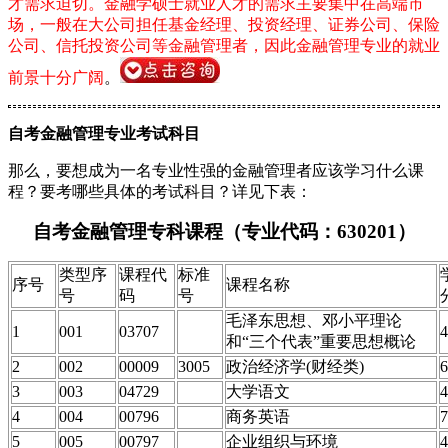
才需求迫切。
金融学硕士就业人才的需求主要集中在高端市
场，一般在大公司担任基金经理、投资经理、证券公司、保险
公司、信托投资公司等金融管理者，因此金融管理专业的就业
前景十分广阔
。
自考金融管理专业考试科目
那么，要想成为一名专业性强的金融管理者应该学习什么课
程？要考哪些具体的考试科目？详见下表：
自考金融管理专科课程（专业代码：
630201）
类型序
课程代
标准
序号
课程名称
号
码
号
毛泽东思想、邓小平理论
1
001
03707
4
和“三个代表”重要思想概论
2
002
00009
3005
政治经济学(财经类)
6
3
003
04729
大学语文
4
4
004
00796
商务英语
7
5
005
00797
企业组织与环境
4