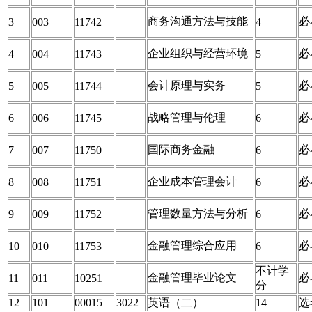
商务沟通方法与技能
必
3
003
11742
4
企业组织与经营环境
必
4
004
11743
5
会计原理与实务
必
5
005
11744
5
战略管理与伦理
必
6
006
11745
6
国际商务金融
必
7
007
11750
6
企业成本管理会计
必
8
008
11751
6
管理数量方法与分析
必
9
009
11752
6
金融管理综合应用
必
10
010
11753
6
不计学
金融管理毕业论文
必
11
011
10251
分
12
101
00015
3022
英语（二）
14
选