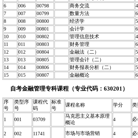
6
006
00798
商务交流
4
7
007
00799
数量方法
6
8
008
00800
经济学
5
9
009
00801
会计学
6
10
010
00802
管理信息技术
4
11
011
00803
财务管理
6
12
012
00804
金融法（二）
5
13
013
00805
管理会计（二）
3
14
014
00806
财务报表分析（二）
5
15
015
00807
金融概论
6
自考金融管理专科课程（专业代码：
630201）
序
类型序
课程代
标准
课程名称
学分
类
号
号
码
号
马克思主义基本原理
必
1
001
03709
4
概论
市场与市场营销
必
2
002
11741
4