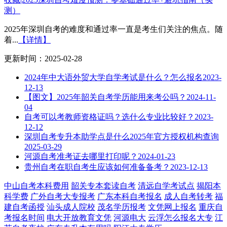
测）
2025年深圳自考的难度和通过率一直是考生们关注的焦点。随
着...
【详情】
更新时间：2025-02-28
2024年中大语外贸大学自学考试是什么？怎么报名
2023-
12-13
【图文】2025年韶关自考学历能用来考公吗？
2024-11-
04
自考可以考教师资格证吗？选什么专业比较好？
2023-
12-12
深圳自考专升本助学点是什么2025年官方授权机构查询
2025-03-29
河源自考准考证去哪里打印呢？
2024-01-23
贵州自考在职自考生应该如何准备备考？
2023-12-13
中山自考本科费用
韶关专本套读自考
清远自学考试点
揭阳本
科学费
广外自考大专报考
广东本科自考报名
成人自考转考
福
建自考函授
汕头成人院校
茂名学历报考
文凭网上报名
重庆自
考报名时间
电大开放教育文凭
河源电大
云浮怎么报名大专
江